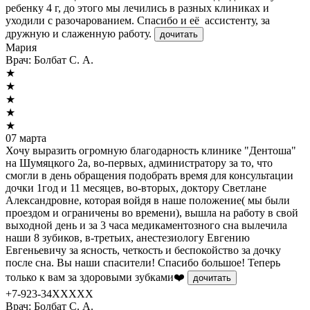
ребенку 4 г, до этого мы лечились в разных клиниках и
уходили с разочарованием. Спасибо и её ассистенту, за
дружную и слаженную работу.
дочитать
Мария
Врач:
Болбат С. А.
★
★
★
★
★
07 марта
Хочу выразить огромную благодарность клинике "Дентоша"
на Шумяцкого 2а, во-первых, администратору за то, что
смогли в день обращения подобрать время для консультации
дочки 1год и 11 месяцев, во-вторых, доктору Светлане
Александровне, которая войдя в наше положение( мы были
проездом и ограничены во времени), вышла на работу в свой
выходной день и за 3 часа медикаментозного сна вылечила
наши 8 зубиков, в-третьих, анестезиологу Евгению
Евгеньевичу за ясность, четкость и беспокойство за дочку
после сна. Вы наши спасители! Спасибо большое! Теперь
только к вам за здоровыми зубками❤️
дочитать
+7-923-34XXXXX
Врач:
Болбат С. А.