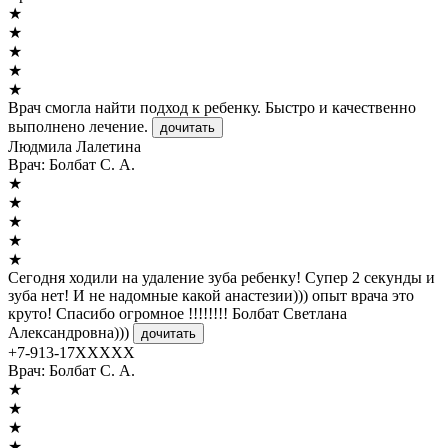
★
★
★
★
★
Врач смогла найти подход к ребенку. Быстро и качественно
выполнено лечение.
дочитать
Людмила Лалетина
Врач:
Болбат С. А.
★
★
★
★
★
Сегодня ходили на удаление зуба ребенку! Супер 2 секунды и
зуба нет! И не надомные какой анастезии))) опыт врача это
круто! Спасибо огромное !!!!!!!! Болбат Светлана
Александровна)))
дочитать
+7-913-17XXXXX
Врач:
Болбат С. А.
★
★
★
★