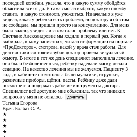
последней копейки, указала, что в какую сумму обойдётся,
объяснила всё от до. Я сама смогла выбрать, какую пломбу
ставить, в какую стоимость уложиться. Изначально я уже
видела, какая у ребёнка есть проблема, но доктору я об этом
не сообщала, мы пришли просто на консультацию. Для меня
было важно, увидит ли стоматолог проблему или нет. К
Светлане Александровне мы ходили в первый раз. Когда я
выбирала, к кому записаться, читала информацию на портале
«ПроДокторов», смотрела, какой у врача стаж работы. Для
диагностики состояния зубов доктор провела визуальный
осмотр. В итоге в тот же день специалист выполнила лечение,
оно было безболезненным, ребёнку надевали маску, делали
седацию. На качество лечения мы не жалуемся. Пациенту 3
года, в кабинете стоматолога были мультики, игрушки,
различные приборы, щётки, пасты. Ребёнку даже дали
посмотреть и подержать рабочие инструменты доктора.
Специалист всё доступно мне объяснила, так что никаких
вопросов у меня не осталось.
дочитать
Татьяна Егорова
Врач:
Болбат С. А.
★
★
★
★