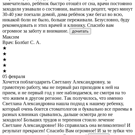
замечательно, ребёнок быстро отошёл от сна, врачи постоянно
заходили узнавали о состоянии, выписали рецепт, через минут
30-40 уже поехали домой, дома ребёнок уже бегал во всю,
никакой боли не было, больше переживали. Безусловно, буду
рекомендовать и этих врачей и клинику. Спасибо вам
огромное за заботу и внимание.
дочитать
Максим
Врач:
Болбат С. А.
★
★
★
★
★
05 февраля
Хочется поблагодарить Светлану Александровну, за
грамотную работу, мы не первый раз приходим к ней на
прием, и не первый год у нее наблюдаемся, не смотря на то
что живем в другом регионе. Так получилось, что именно
Светлана Александровна нашла подход к нашему ребенку,
который очень боится стоматологов и буквально все приемы в
разных клиниках срывались, дальше осмотра дело не
заходило! Больших трудов и терпения стоило лечение
Светлане Александровне! Но справилась она великолепно! И
результат прекрасен! Спасибо Вам огромное! И за те зубки что