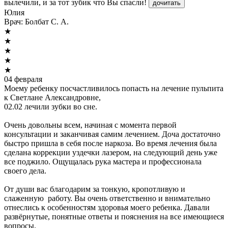
вылечили, и за тот зубик что Вы спасли!
дочитать
Юлия
Врач:
Болбат С. А.
★
★
★
★
★
04 февраля
Моему ребенку посчастливилось попасть на лечение пульпита
к Светлане Александровне,
02.02 лечили зубки во сне.
Очень довольны всем, начиная с момента первой
консультации и заканчивая самим лечением. Доча достаточно
быстро пришла в себя после наркоза. Во время лечения была
сделана коррекции уздечки лазером, на следующий день уже
все поджило. Ощущалась рука мастера и профессионала
своего дела.
От души вас благодарим за тонкую, кропотливую и
слаженную работу. Вы очень ответственно и внимательно
отнеслись к особенностям здоровья моего ребенка. Давали
развёрнутые, понятные ответы и пояснения на все имеющиеся
вопросы.