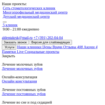
Наши проекты:
Сеть стоматологических клиник
Многопрофильный медицинский центр
Детский медицинский центр
5 клиник
9:00 - 21:00 ежедневно
aldentakrsk@mail.ru
+7 (391) 202-04-04
Заказать звонок
Версия для слабовидящих
Наши клиники
Цены
Врачи
Отзывы
408
Акции
4
Услуги
Памятки
Live
Социальные проекты
Закрыть
Лечение молочных зубов
Лечение молочных зубов
Онлайн-консультация
Онлайн консультация
Лечение постоянных зубов
Лечение постоянных зубов
Лечение во сне и под седацией