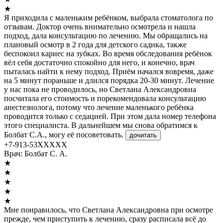
★
Я приходила с маленьким ребёнком, выбрала стоматолога по
отзывам. Доктор очень внимательно осмотрела и нашла
подход, дала консультацию по лечению. Мы обращались на
плановый осмотр в 2 года для детского садика, также
беспокоил кариес на зубках. Во время обследования ребёнок
вёл себя достаточно спокойно для него, и конечно, врач
пыталась найти к нему подход. Приём начался вовремя, даже
на 5 минут пораньше и длился порядка 20-30 минут. Лечение
у нас пока не проводилось, но Светлана Александровна
посчитала его стоимость и порекомендовала консультацию
анестезиолога, потому что лечение маленького ребёнка
проводится только с седацией. При этом дала номер телефона
этого специалиста. В дальнейшем мы снова обратимся к
Болбат С.А., могу её посоветовать.
дочитать
+7-913-53XXXXX
Врач:
Болбат С. А.
★
★
★
★
★
Мне понравилось, что Светлана Александровна при осмотре
прежде, чем приступить к лечению, сразу расписала всё до