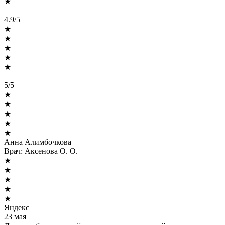
★
4.9/5
★
★
★
★
★
5/5
★
★
★
★
★
Анна Алимбочкова
Врач:
Аксенова О. О.
★
★
★
★
★
Яндекс
23 мая