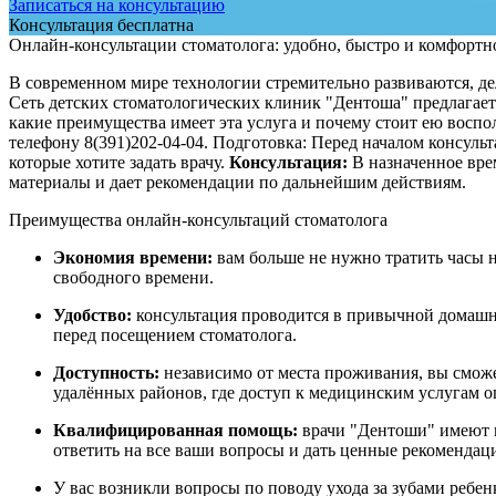
Записаться на консультацию
Консультация бесплатна
Онлайн-консультации стоматолога: удобно, быстро и комфортн
В современном мире технологии стремительно развиваются, де
Сеть детских стоматологических клиник "Дентоша" предлагает
какие преимущества имеет эта услуга и почему стоит ею воспо
телефону 8(391)202-04-04. Подготовка: Перед началом консуль
которые хотите задать врачу.
Консультация:
В назначенное вре
материалы и дает рекомендации по дальнейшим действиям.
Преимущества онлайн-консультаций стоматолога
Экономия времени:
вам больше не нужно тратить часы н
свободного времени.
Удобство:
консультация проводится в привычной домашней
перед посещением стоматолога.
Доступность:
независимо от места проживания, вы смо
удалённых районов, где доступ к медицинским услугам о
Квалифицированная помощь:
врачи "Дентоши" имеют м
ответить на все ваши вопросы и дать ценные рекомендаци
У вас возникли вопросы по поводу ухода за зубами ребен