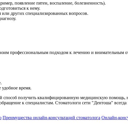
ример, появление пятен, воспаление, болезненность).
одготовиться к нему.
я или других специализированных вопросов.
иагнозу.
своим профессиональным подходом к лечению и внимательным о
.
 удобное время.
й способ получить квалифицированную медицинскую помощь, не 
е обращение к специалистам. Стоматологи сети "Дентоша" всегд
о
Преимущества онлайн-консультаций стоматолога
Онлайн-консу