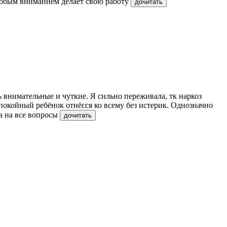
особым вниманием делает свою работу
дочитать
 внимательные и чуткие. Я сильно переживала, тк наркоз
покойный ребёнок отнёсся ко всему без истерик. Однозначно
а на все вопросы
дочитать