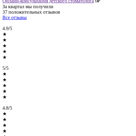
Онлайн-консультация детского стоматолога
0₽
За квартал мы получили
37 положительных
отзывов
Все отзывы
4.9/5
★
★
★
★
★
5/5
★
★
★
★
★
4.8/5
★
★
★
★