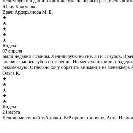
Лечим зубки в данной клинике уже не первый раз , очень вни
Юлия Кальченко
Врач:
Ардерьянова М. Е.
★
★
★
★
★
Яндекс
07 апреля
Были недавно с сыном. Лечили зубы во сне. 3ч и 11 зубов. Вр
впервые, много зубов на лечение. Но меня успокоили, поддерж
рекомендую! Отдельно хочу обратить внимание на менеджера Ал
Ольга К.
★
★
★
★
★
Яндекс
24 марта
Лечили молочный зуб дочки. Всё прошло хорошо, Анна Иванов