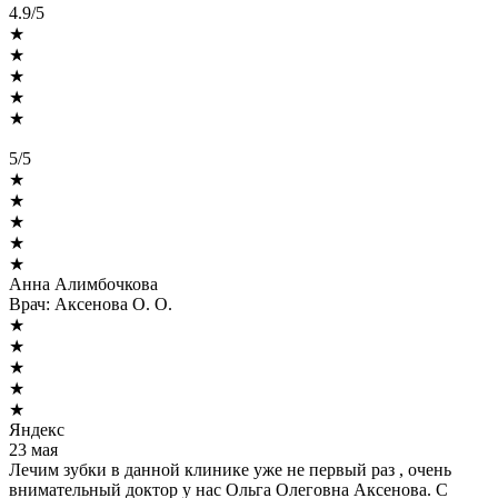
4.9/5
★
★
★
★
★
5/5
★
★
★
★
★
Анна Алимбочкова
Врач:
Аксенова О. О.
★
★
★
★
★
Яндекс
23 мая
Лечим зубки в данной клинике уже не первый раз , очень
внимательный доктор у нас Ольга Олеговна Аксенова. С