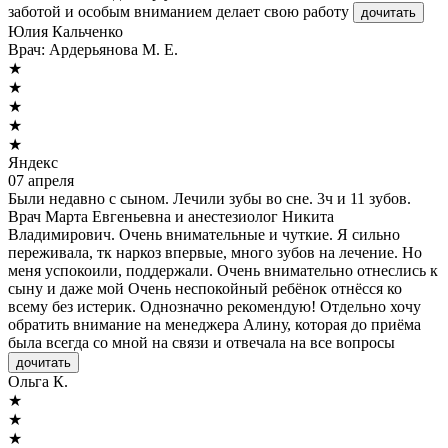
заботой и особым вниманием делает свою работу
дочитать
Юлия Кальченко
Врач:
Ардерьянова М. Е.
★
★
★
★
★
Яндекс
07 апреля
Были недавно с сыном. Лечили зубы во сне. 3ч и 11 зубов.
Врач Марта Евгеньевна и анестезиолог Никита
Владимирович. Очень внимательные и чуткие. Я сильно
переживала, тк наркоз впервые, много зубов на лечение. Но
меня успокоили, поддержали. Очень внимательно отнеслись к
сыну и даже мой Очень неспокойный ребёнок отнёсся ко
всему без истерик. Однозначно рекомендую! Отдельно хочу
обратить внимание на менеджера Алину, которая до приёма
была всегда со мной на связи и отвечала на все вопросы
дочитать
Ольга К.
★
★
★