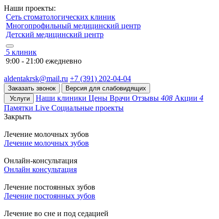
Наши проекты:
Сеть стоматологических клиник
Многопрофильный медицинский центр
Детский медицинский центр
5 клиник
9:00 - 21:00 ежедневно
aldentakrsk@mail.ru
+7 (391) 202-04-04
Заказать звонок
Версия для слабовидящих
Наши клиники
Цены
Врачи
Отзывы
408
Акции
4
Услуги
Памятки
Live
Социальные проекты
Закрыть
Лечение молочных зубов
Лечение молочных зубов
Онлайн-консультация
Онлайн консультация
Лечение постоянных зубов
Лечение постоянных зубов
Лечение во сне и под седацией