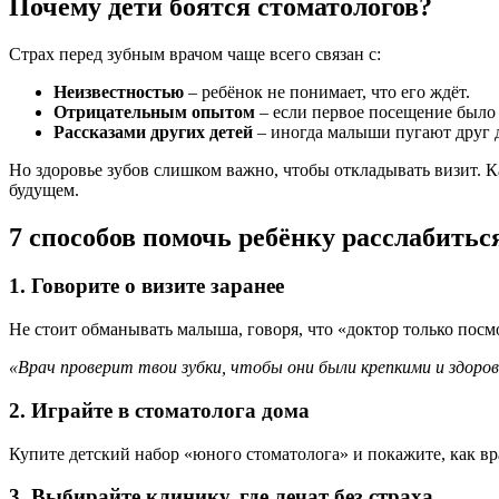
Почему дети боятся стоматологов?
Страх перед зубным врачом чаще всего связан с:
Неизвестностью
– ребёнок не понимает, что его ждёт.
Отрицательным опытом
– если первое посещение было
Рассказами других детей
– иногда малыши пугают друг д
Но здоровье зубов слишком важно, чтобы откладывать визит. К
будущем.
7 способов помочь ребёнку расслабитьс
1. Говорите о визите заранее
Не стоит обманывать малыша, говоря, что «доктор только посм
«Врач проверит твои зубки, чтобы они были крепкими и здоро
2. Играйте в стоматолога дома
Купите детский набор «юного стоматолога» и покажите, как вр
3. Выбирайте клинику, где лечат без страха