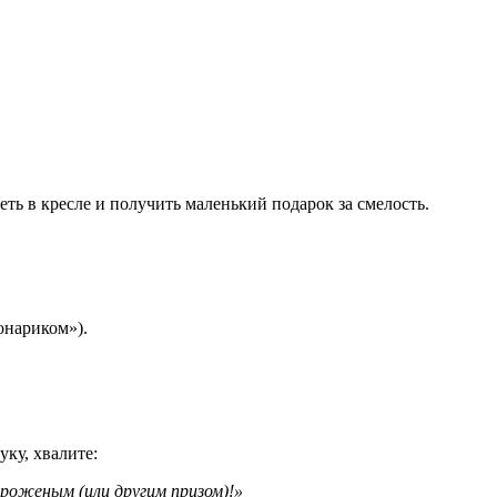
ть в кресле и получить маленький подарок за смелость.
онариком»).
уку, хвалите:
ороженым (или другим призом)!»