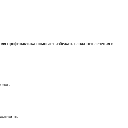
анняя профилактика помогает избежать сложного лечения в
олог:
вожность.