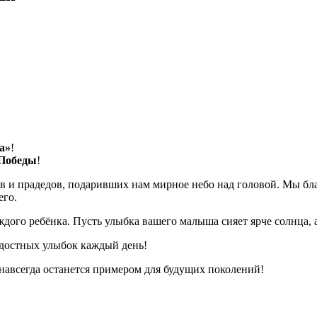
а»
!
Победы
!
ов и прадедов, подаривших нам мирное небо над головой. Мы б
его.
аждого ребёнка. Пусть улыбка вашего малыша сияет ярче солнца, 
адостных улыбок каждый день!
навсегда останется примером для будущих поколений!