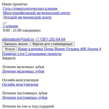
Наши проекты:
Сеть стоматологических клиник
Многопрофильный медицинский центр
Детский медицинский центр
5 клиник
9:00 - 21:00 ежедневно
aldentakrsk@mail.ru
+7 (391) 202-04-04
Заказать звонок
Версия для слабовидящих
Наши клиники
Цены
Врачи
Отзывы
408
Акции
4
Услуги
Памятки
Live
Социальные проекты
Закрыть
Лечение молочных зубов
Лечение молочных зубов
Онлайн-консультация
Онлайн консультация
Лечение постоянных зубов
Лечение постоянных зубов
Лечение во сне и под седацией