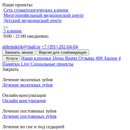
Наши проекты:
Сеть стоматологических клиник
Многопрофильный медицинский центр
Детский медицинский центр
5 клиник
9:00 - 21:00 ежедневно
aldentakrsk@mail.ru
+7 (391) 202-04-04
Заказать звонок
Версия для слабовидящих
Наши клиники
Цены
Врачи
Отзывы
408
Акции
4
Услуги
Памятки
Live
Социальные проекты
Закрыть
Лечение молочных зубов
Лечение молочных зубов
Онлайн-консультация
Онлайн консультация
Лечение постоянных зубов
Лечение постоянных зубов
Лечение во сне и под седацией