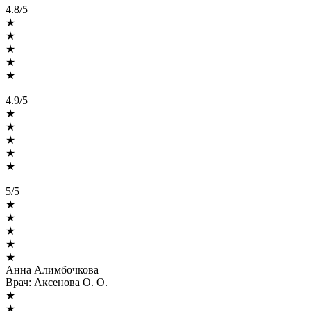
4.8/5
★
★
★
★
★
4.9/5
★
★
★
★
★
5/5
★
★
★
★
★
Анна Алимбочкова
Врач:
Аксенова О. О.
★
★